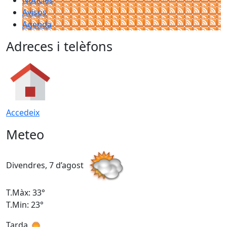
Notícies
Avisos
Agenda
Adreces i telèfons
Accedeix
Meteo
Divendres, 7 d’agost
D
T.Màx: 33°
T
T.Min: 23°
T
Tarda