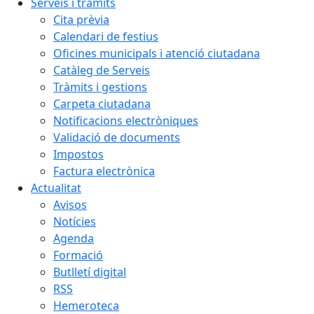
Serveis i tràmits
Cita prèvia
Calendari de festius
Oficines municipals i atenció ciutadana
Catàleg de Serveis
Tràmits i gestions
Carpeta ciutadana
Notificacions electròniques
Validació de documents
Impostos
Factura electrònica
Actualitat
Avisos
Notícies
Agenda
Formació
Butlletí digital
RSS
Hemeroteca