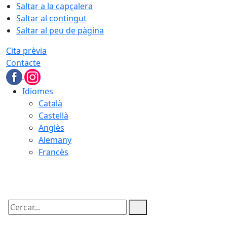
Saltar a la capçalera
Saltar al contingut
Saltar al peu de pàgina
Cita prèvia
Contacte
Idiomes
Català
Castellà
Anglès
Alemany
Francès
06.08.2026 | 21:24
Cercar: