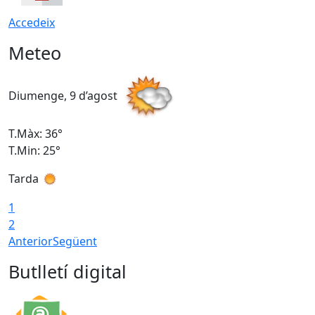
Accedeix
Meteo
Diumenge, 9 d’agost
D
T.Màx: 36°
T
T.Min: 25°
T
Tarda
T
1
2
Anterior
Següent
Butlletí digital