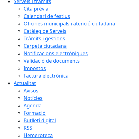
Serveis i tràmits
Cita prèvia
Calendari de festius
Oficines municipals i atenció ciutadana
Catàleg de Serveis
Tràmits i gestions
Carpeta ciutadana
Notificacions electròniques
Validació de documents
Impostos
Factura electrònica
Actualitat
Avisos
Notícies
Agenda
Formació
Butlletí digital
RSS
Hemeroteca