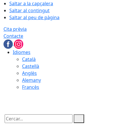
Saltar a la capçalera
Saltar al contingut
Saltar al peu de pàgina
Cita prèvia
Contacte
Idiomes
Català
Castellà
Anglès
Alemany
Francès
09.08.2026 | 10:15
Cercar: