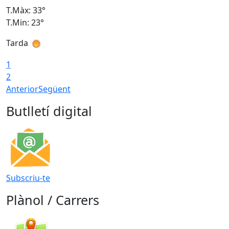
T.Màx: 33°
T
T.Min: 23°
T
Tarda
1
2
Anterior
Següent
Butlletí digital
Subscriu-te
Plànol / Carrers