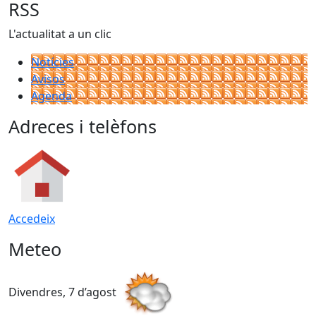
RSS
L'actualitat a un clic
Notícies
Avisos
Agenda
Adreces i telèfons
Accedeix
Meteo
Divendres, 7 d’agost
D