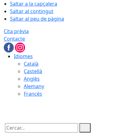
Saltar a la capçalera
Saltar al contingut
Saltar al peu de pàgina
Cita prèvia
Contacte
Idiomes
Català
Castellà
Anglès
Alemany
Francès
07.08.2026 | 11:48
Cercar: