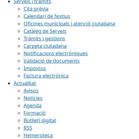
Serveis i tràmits
Cita prèvia
Calendari de festius
Oficines municipals i atenció ciutadana
Catàleg de Serveis
Tràmits i gestions
Carpeta ciutadana
Notificacions electròniques
Validació de documents
Impostos
Factura electrònica
Actualitat
Avisos
Notícies
Agenda
Formació
Butlletí digital
RSS
Hemeroteca