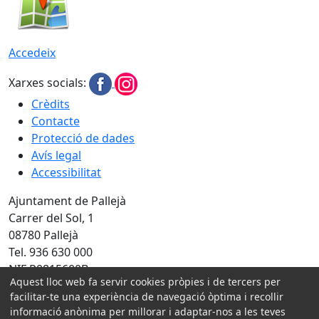
Accedeix
Xarxes socials:
Crèdits
Contacte
Protecció de dades
Avís legal
Accessibilitat
Ajuntament de Pallejà
Carrer del Sol, 1
08780 Pallejà
Tel. 936 630 000
NIF P0815600B
Aquest lloc web fa servir cookies pròpies i de tercers per
Amb la col·laboració de:
facilitar-te una experiència de navegació òptima i recollir
informació anònima per millorar i adaptar-nos a les teves