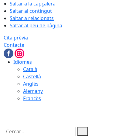
Saltar a la capçalera
Saltar al contingut
Saltar a relacionats
Saltar al peu de pàgina
Cita prèvia
Contacte
Idiomes
Català
Castellà
Anglès
Alemany
Francès
06.08.2026 | 08:59