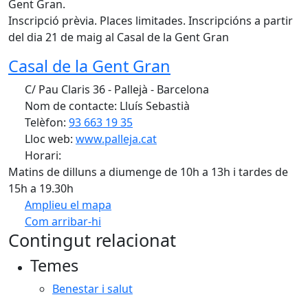
Gent Gran.
Inscripció prèvia. Places limitades. Inscripcións a partir
del dia 21 de maig al Casal de la Gent Gran
Casal de la Gent Gran
C/ Pau Claris 36 - Pallejà - Barcelona
Nom de contacte: Lluís Sebastià
Telèfon:
93 663 19 35
Lloc web:
www.palleja.cat
Horari:
Matins de dilluns a diumenge de 10h a 13h i tardes de
15h a 19.30h
Amplieu el mapa
Com arribar-hi
Leaflet
| ©
OpenStreetMap
contributors
Contingut relacionat
+
Temes
−
Benestar i salut