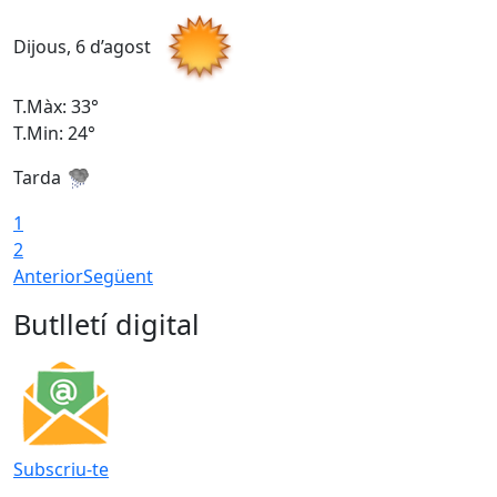
Dijous, 6 d’agost
D
T.Màx: 33°
T
T.Min: 24°
T
Tarda
1
2
Anterior
Següent
Butlletí digital
Subscriu-te