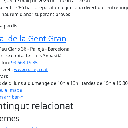
te, 23 de maig de 2026 de 11:00h a 12:00h
arentins'86 han preparat una gimcana divertida i entretin
l haurem d'anar superant proves.
la perdis!
al de la Gent Gran
au Claris 36 - Pallejà - Barcelona
 de contacte: Lluís Sebastià
èfon:
93 663 19 35
c web:
www.palleja.cat
ari:
 de dilluns a diumenge de 10h a 13h i tardes de 15h a 19.3
eu el mapa
 arribar-hi
Leaflet
| ©
OpenStreetMap
con
tingut relacionat
emes