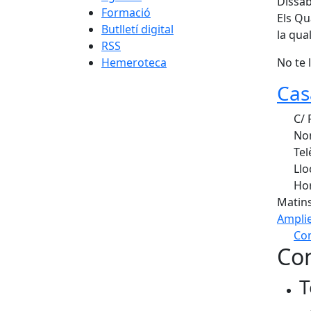
Dissab
Formació
Els Qu
Butlletí digital
la qua
RSS
Hemeroteca
No te 
Cas
C/ P
Nom
Tel
Llo
Hor
Matins
Ampli
Com
Con
+
T
−