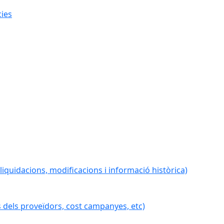
cies
iquidacions, modificacions i informació històrica)
 dels proveïdors, cost campanyes, etc)