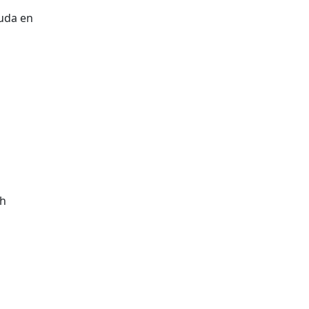
guda en
0h
tributors