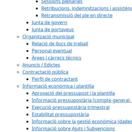
Sessions plenàries
Retribucions, indemnitzacions i assistèn
Retransmissió del ple en directe
Junta de govern
Junta de portaveus
Organització municipal
Relació de llocs de treball
Personal eventual
Àrees i càrrecs tècnics
Anuncis / Edictes
Contractació pública
Perfil de contractant
Informació econòmica i plantilla
Aprovació del pressupost i la plantilla
Informació pressupostària (compte general, l
Execució pressupostària trimestral
Estabilitat pressupostària
Informació sobre la gestió econòmica (dades
Informació sobre Ajuts i Subvencions