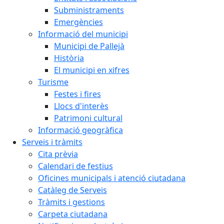
Subministraments
Emergències
Informació del municipi
Municipi de Pallejà
Història
El municipi en xifres
Turisme
Festes i fires
Llocs d'interès
Patrimoni cultural
Informació geogràfica
Serveis i tràmits
Cita prèvia
Calendari de festius
Oficines municipals i atenció ciutadana
Catàleg de Serveis
Tràmits i gestions
Carpeta ciutadana